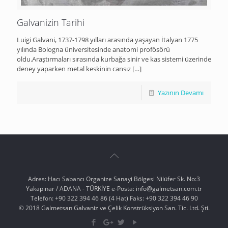
Galvanizin Tarihi
Luigi Galvani, 1737-1798 yılları arasında yaşayan İtalyan 1775
yılında Bologna üniversitesinde anatomi profösörü
oldu.Araştırmaları sırasında kurbağa sinir ve kas sistemi üzerinde
deney yaparken metal keskinin cansız
[…]
Yazının Devamı
Adres: Hacı Sabancı Organize Sanayi Bölgesi Nilüfer Sk. No:3
Yakapınar / ADANA - TÜRKİYE e-Posta: info@galmetsan.com.tr
Telefon: +90 322 394 46 86 (4 Hat) Faks: +90 322 394 46 90
© 2018 Galmetsan Galvaniz ve Çelik Konstrüksiyon San. Tic. Ltd. Şti.