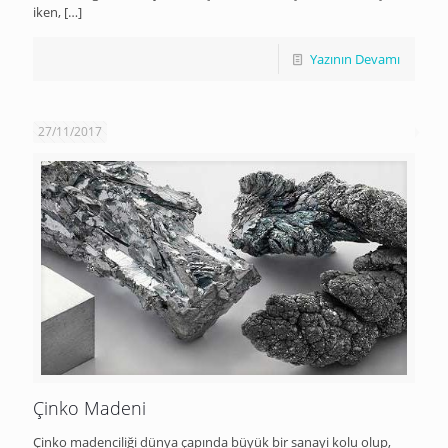
iken,
[…]
Yazının Devamı
27/11/2017
Çinko Madeni
Çinko madenciliği dünya çapında büyük bir sanayi kolu olup,