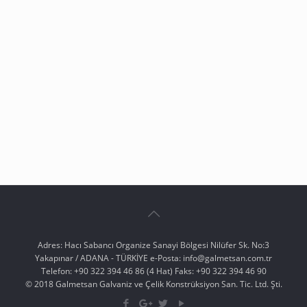
Adres: Hacı Sabancı Organize Sanayi Bölgesi Nilüfer Sk. No:3
Yakapınar / ADANA - TÜRKİYE e-Posta: info@galmetsan.com.tr
Telefon: +90 322 394 46 86 (4 Hat) Faks: +90 322 394 46 90
© 2018 Galmetsan Galvaniz ve Çelik Konstrüksiyon San. Tic. Ltd. Şti.