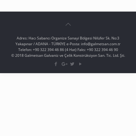
Adres: Hacı Sabancı Organize Sanayi Bölgesi Nilüfer Sk. No:3
Yakapınar / ADANA - TÜRKİYE e-Posta: info@galmetsan.com.tr
Telefon: +90 322 394 46 86 (4 Hat) Faks: +90 322 394 46 90
© 2018 Galmetsan Galvaniz ve Çelik Konstrüksiyon San. Tic. Ltd. Şti.