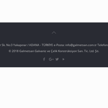
er Sk. No:3 Yakapınar / ADANA - TÜRKİYE e-Posta: info@galmetsan.com.tr Telefon:
© 2018 Galmetsan Galvaniz ve Çelik Konstrüksiyon San. Tic. Ltd. Şti.