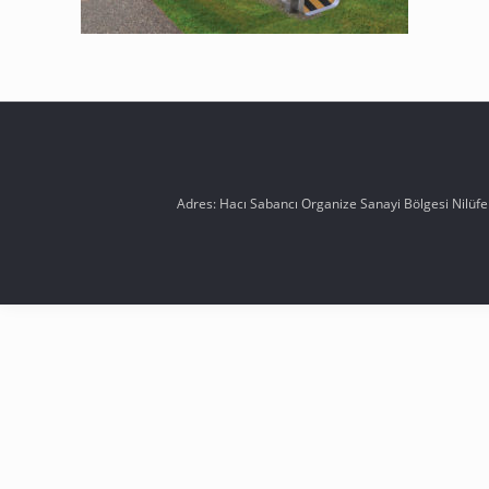
Adres: Hacı Sabancı Organize Sanayi Bölgesi Nilüf