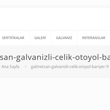
SERTİFİKALAR
GALERİ
GALVANİZ
REFERANSLAR
an-galvanizli-celik-otoyol-b
Ana Sayfa
galmetsan-galvanizli-celik-otoyol-bariyer-9