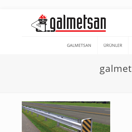
GALMETSAN
ÜRÜNLER
galmets